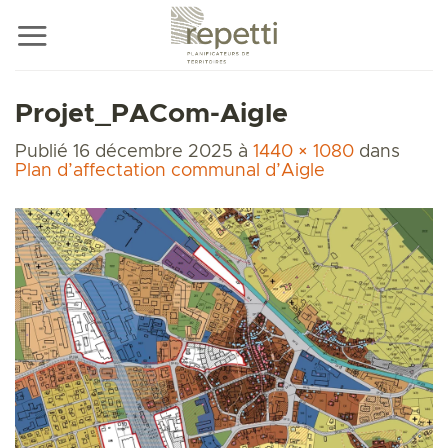
Passer
au
contenu
Projet_PACom-Aigle
Publié
16 décembre 2025
à
1440 × 1080
dans
Plan d’affectation communal d’Aigle