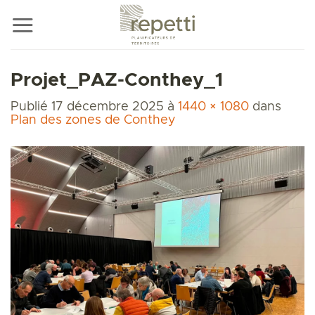
Passer
au
contenu
Projet_PAZ-Conthey_1
Publié
17 décembre 2025
à
1440 × 1080
dans
Plan des zones de Conthey